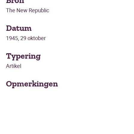
Bron
The New Republic
Datum
1945, 29 oktober
Typering
Artikel
Opmerkingen
Engels. Over The hidden force. A story of
modern Java. Translated by Alexander
Teixeira de Mattos, 1922