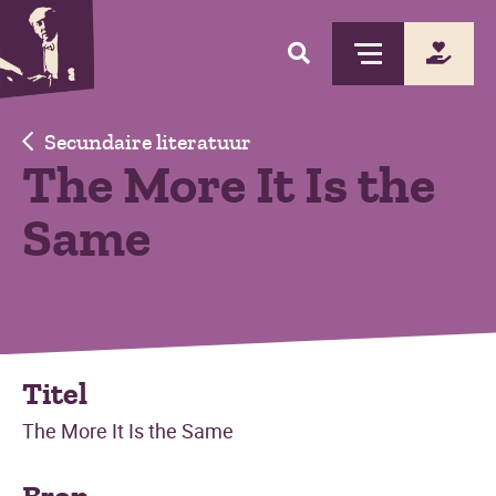
Skip
to
main
content
Secundaire literatuur
The More It Is the
Same
Titel
The More It Is the Same