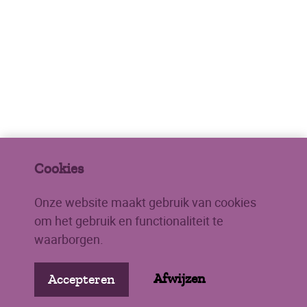
Cookies
Onze website maakt gebruik van cookies
om het gebruik en functionaliteit te
waarborgen.
Louis Couperus
Genootschap
Afwijzen
Accepteren
Johan de Wittstraat 29
2334 AM LEIDEN