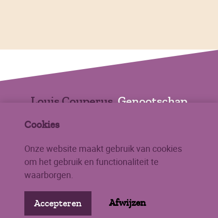
Louis Couperus
Genootschap
Cookies
Johan de Wittstraat 29
2334 AM LEIDEN
Onze website maakt gebruik van cookies
info@louiscouperus.nl
om het gebruik en functionaliteit te
waarborgen.
Afwijzen
Accepteren