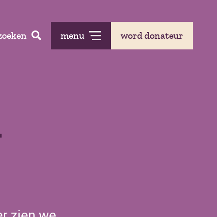
zoeken
menu
word donateur
i
er zien we