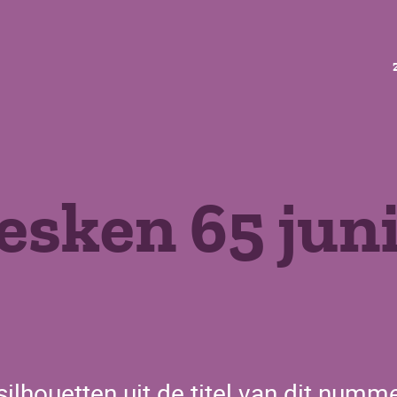
esken 65 jun
ilhouetten uit de titel van dit numm