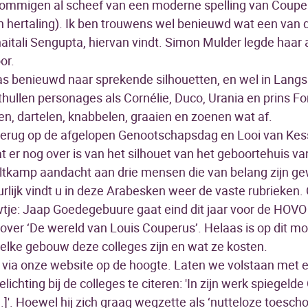
sommigen al scheef van een moderne spelling van Couper
 hertaling). Ik ben trouwens wel benieuwd wat een van 
itali Sengupta, hiervan vindt. Simon Mulder legde haar 
or.
 benieuwd naar sprekende silhouetten, en wel in Langs 
nthullen personages als Cornélie, Duco, Urania en prins F
n, dartelen, knabbelen, graaien en zoenen wat af.
terug op de afgelopen Genootschapsdag en Looi van Kes
r nog over is van het silhouet van het geboortehuis van
eltkamp aandacht aan drie mensen die van belang zijn g
urlijk vindt u in deze Arabesken weer de vaste rubrieken.
tje: Jaap Goedegebuure gaat eind dit jaar voor de HOVO 
over ‘De wereld van Louis Couperus’. Helaas is op dit 
elke gebouw deze colleges zijn en wat ze kosten.
via onze website op de hoogte. Laten we volstaan met ee
chting bij de colleges te citeren: 'In zijn werk spiegeld
[...]'. Hoewel hij zich graag wegzette als ‘nutteloze toesch