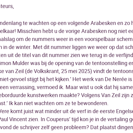
teurs,
ndenlang te wachten op een volgende Arabesken en zo heb
elkaar! Misschien hebt u de vorige Arabesken nog niet e
aalslag om de nummers weer in een voorspelbaar schema 
n in de winter. Met dit nummer liggen we weer op dat s
n uit de titel van dit nummer zien we terug in de verfijnd
imon Mulder was bij de opening van de tentoonstelling e
 van Zeil (de Volkskrant, 25 mei 2025) vindt de tentoons
niet-gevoel stijgt bij het kijken.’ Het werk van De Nerée is
en verrassing, vermoed ik. Maar wist u ook dat hij sam
borduurde kunstwerken maakte? Volgens Van Zeil zijn z
st.’ Ik kan niet wachten om ze te bewonderen.
Vere komt juist wat minder uit de verf in de eerste Engels
aul Vincent zien. In Couperus’ tijd kon je in de vertalin
 vond de schrijver zelf geen probleem? Dat plaatst dinge