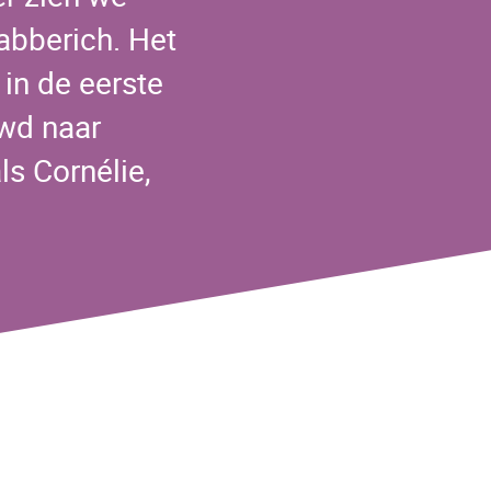
Babberich. Het
 in de eerste
uwd naar
s Cornélie,