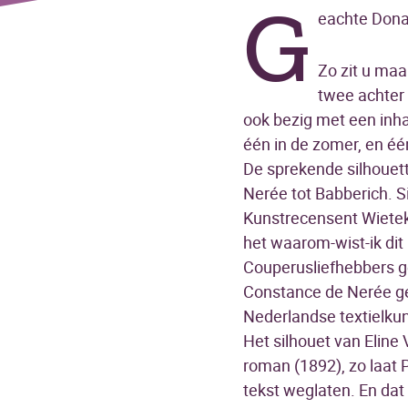
G
eachte Dona
Zo zit u maa
twee achter 
ook bezig met een inh
één in de zomer, en éé
De sprekende silhouette
Nerée tot Babberich. S
Kunstrecensent Wieteke
het waarom-wist-ik dit 
Couperusliefhebbers ge
Constance de Nerée ge
Nederlandse textielkun
Het silhouet van Eline 
roman (1892), zo laat P
tekst weglaten. En dat