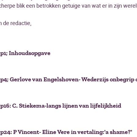
scherpe blik een betrokken getuige van wat er in zijn wer
 de redactie,
 p1; Inhoudsopgave
p4; Gerlove van Engelshoven- Wederzijs onbegrip 
16: C. Stiekema-langs lijnen van lijfelijkheid
24: P Vincent- Eline Vere in vertaling:'a shame?'