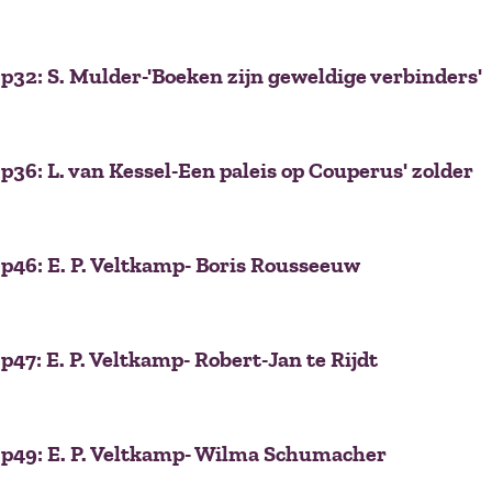
p32: S. Mulder-'Boeken zijn geweldige verbinders'
p36: L. van Kessel-Een paleis op Couperus' zolder
p46: E. P. Veltkamp- Boris Rousseeuw
47: E. P. Veltkamp- Robert-Jan te Rijdt
p49: E. P. Veltkamp- Wilma Schumacher