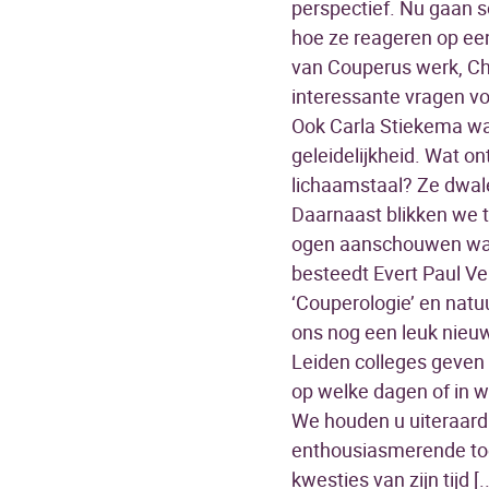
perspectief. Nu gaan 
hoe ze reageren op een
van Couperus werk, Cha
interessante vragen vo
Ook Carla Stiekema was
geleidelijkheid. Wat o
lichaamstaal? Ze dwale
Daarnaast blikken we 
ogen aanschouwen wat e
besteedt Evert Paul V
‘Couperologie’ en natu
ons nog een leuk nieuw
Leiden colleges geven 
op welke dagen of in w
We houden u uiteraard 
enthousiasmerende toeli
kwesties van zijn tijd 